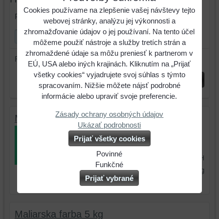
Cookies používame na zlepšenie vašej návštevy tejto
Prehľadať výsledky filtra fulltextom
webovej stránky, analýzu jej výkonnosti a
zhromažďovanie údajov o jej používaní. Na tento účel
môžeme použiť nástroje a služby tretích strán a
zhromaždené údaje sa môžu preniesť k partnerom v
Radiť podľa:
EÚ, USA alebo iných krajinách. Kliknutím na „Prijať
všetky cookies“ vyjadrujete svoj súhlas s týmto
Odoslať
spracovaním. Nižšie môžete nájsť podrobné
informácie alebo upraviť svoje preferencie.
Zásady ochrany osobných údajov
Maliarska farba 25 kg
Ukázať podrobnosti
Interiérová náterová farba - zelená
Prijať všetky cookies
odtieň SZ-455. Vysoké krytie.
Povinné
28,29 €
s DPH
Naša
Funkčné
1,13 €
s DPH
/ kg
webová
Môžeme
Prijať vybrané
stránka
ukladať
ukladá
údaje
údaje
na
Maliarska farba 5 kg
na
vašom