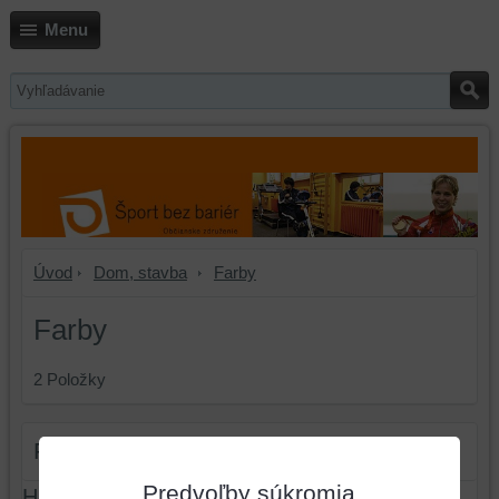
Menu
Úvod
Dom, stavba
Farby
Farby
2
Položky
Filter produktov
Predvoľby súkromia
Hľadať text