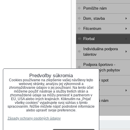
Pomôžte nám
Dom, stavba
Fitcentrum
Florbal
Individuálna podpora
talentov
Podpora športovo -
rekondičných pobytov
Predvoľby súkromia
Cookies používame na zlepšenie vašej návštevy tejto
Reklamný spot
webovej stránky, analýzu jej výkonnosti a
zhromažďovanie údajov o jej používaní. Na tento účel
Kto sme?
môžeme použiť nástroje a služby tretích strán a
zhromaždené údaje sa môžu preniesť k partnerom v
EÚ, USA alebo iných krajinách. Kliknutím na „Prijať
Pomáhajú nám
všetky cookies“ vyjadrujete svoj súhlas s týmto
spracovaním. Nižšie môžete nájsť podrobné informácie
alebo upraviť svoje preferencie.
Kontakt
Zásady ochrany osobných údajov