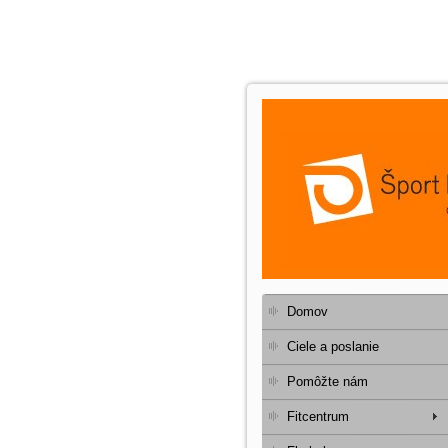
Domov
Ciele a poslanie
Pomôžte nám
Fitcentrum