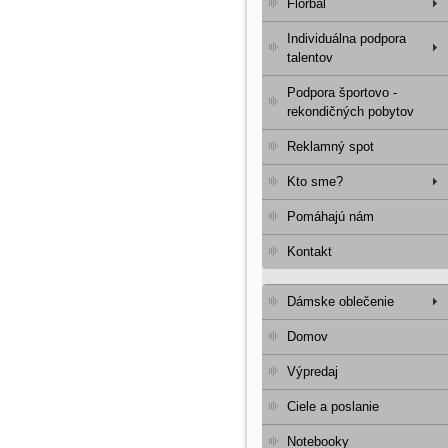
Florbal
Individuálna podpora
talentov
Podpora športovo -
rekondičných pobytov
Reklamný spot
Kto sme?
Pomáhajú nám
Kontakt
Dámske oblečenie
Domov
Výpredaj
Ciele a poslanie
Notebooky