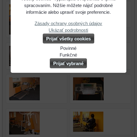
spracovaním. Nižšie môžete nájsť podrobné
informácie alebo upraviť svoje preferencie.
Zásady ochrany osobných údajov
Ukázať podrobnosti
Prijať všetky cookies
Povinné
Naša
Funkčné
webová
Môžeme
Prijať vybrané
stránka
ukladať
ukladá
údaje
údaje
na
na
vašom
vašom
zariadení
zariadení
(súbory
(súbory
cookie
cookie
a
a
úložiská
úložiská
prehliadača),
prehliadača)
aby