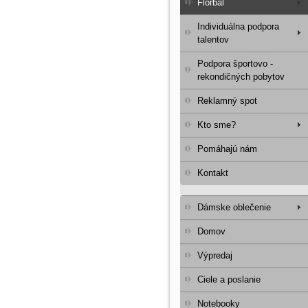
Florbal
Individuálna podpora
talentov
Podpora športovo -
rekondičných pobytov
Reklamný spot
Kto sme?
Pomáhajú nám
Kontakt
Dámske oblečenie
Domov
Výpredaj
Ciele a poslanie
Notebooky