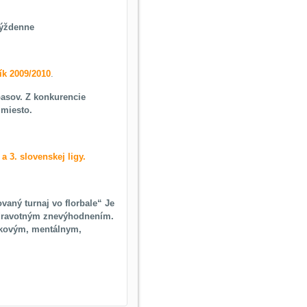
 týždenne
ník 2009/2010
.
asov. Z konkurencie
 miesto.
a 3. slovenskej ligy.
vaný turnaj vo florbale“ Je
o zdravotným znevýhodnením.
rakovým, mentálnym,