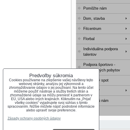
Pomôžte nám
Dom, stavba
Fitcentrum
Florbal
Individuálna podpora
talentov
Podpora športovo -
rekondičných pobytov
Predvoľby súkromia
Cookies používame na zlepšenie vašej návštevy tejto
Reklamný spot
webovej stránky, analýzu jej výkonnosti a
zhromažďovanie údajov o jej používaní. Na tento účel
Kto sme?
môžeme použiť nástroje a služby tretích strán a
zhromaždené údaje sa môžu preniesť k partnerom v
EÚ, USA alebo iných krajinách. Kliknutím na „Prijať
Pomáhajú nám
všetky cookies“ vyjadrujete svoj súhlas s týmto
spracovaním. Nižšie môžete nájsť podrobné informácie
alebo upraviť svoje preferencie.
Kontakt
Zásady ochrany osobných údajov