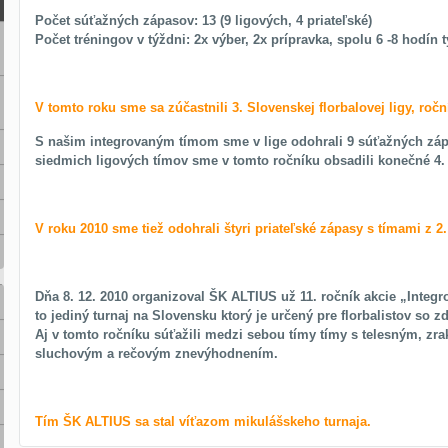
Počet súťažných zápasov: 13 (9 ligových, 4 priateľské)
Počet tréningov v týždni: 2x výber, 2x prípravka, spolu 6 -8 hodín
V tomto roku sme sa zúčastnili 3. Slovenskej florbalovej ligy, roč
S našim integrovaným tímom sme v lige odohrali 9 súťažných záp
siedmich ligových tímov sme v tomto ročníku obsadili konečné 4.
V roku 2010 sme tiež odohrali štyri priateľské zápasy s tímami z 2. 
Dňa 8. 12. 2010 organizoval ŠK ALTIUS už 11. ročník akcie „Integro
to jediný turnaj na Slovensku ktorý je určený pre florbalistov s
Aj v tomto ročníku súťažili medzi sebou tímy tímy s telesným, z
sluchovým a rečovým znevýhodnením.
Tím ŠK ALTIUS sa stal víťazom mikulášskeho turnaja.