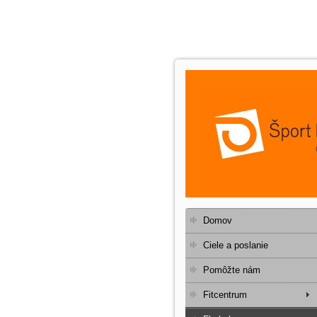
Domov
Ciele a poslanie
Pomôžte nám
Fitcentrum