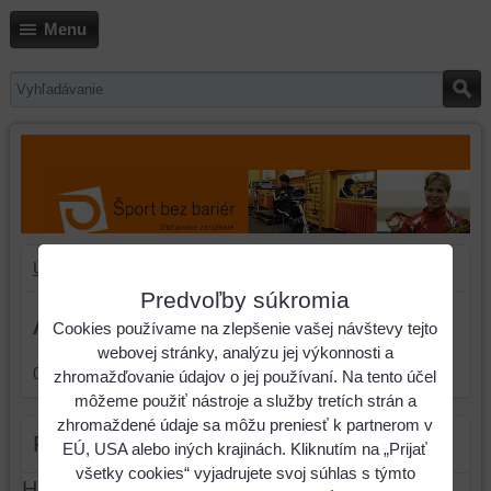
Menu
Úvod
Florbal
Aktivity v roku 2011
Predvoľby súkromia
Aktivity v roku 2011
Cookies používame na zlepšenie vašej návštevy tejto
webovej stránky, analýzu jej výkonnosti a
0
položiek
zhromažďovanie údajov o jej používaní. Na tento účel
môžeme použiť nástroje a služby tretích strán a
zhromaždené údaje sa môžu preniesť k partnerom v
Filter produktov
EÚ, USA alebo iných krajinách. Kliknutím na „Prijať
všetky cookies“ vyjadrujete svoj súhlas s týmto
Hľadať text