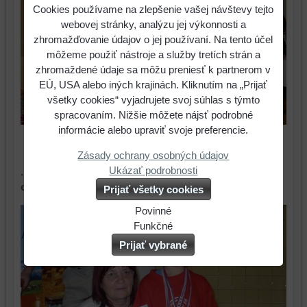
Cookies používame na zlepšenie vašej návštevy tejto
webovej stránky, analýzu jej výkonnosti a
zhromažďovanie údajov o jej používaní. Na tento účel
môžeme použiť nástroje a služby tretích strán a
zhromaždené údaje sa môžu preniesť k partnerom v
EÚ, USA alebo iných krajinách. Kliknutím na „Prijať
všetky cookies“ vyjadrujete svoj súhlas s týmto
spracovaním. Nižšie môžete nájsť podrobné
informácie alebo upraviť svoje preferencie.
Zásady ochrany osobných údajov
Ukázať podrobnosti
...ako trojnásobná majsterka Slovenska (Poprad,
október 2007)
Prijať všetky cookies
Povinné
Naša
Funkčné
webová
Môžeme
Prijať vybrané
stránka
ukladať
ukladá
údaje
údaje
na
na
vašom