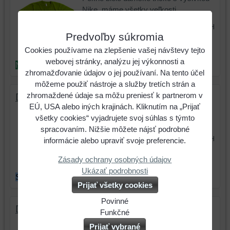
Nike, máme všetky veľkosti
10,23 €
s DPH
Predvoľby súkromia
Cookies používame na zlepšenie vašej návštevy tejto
webovej stránky, analýzu jej výkonnosti a
NOVINKA
zhromažďovanie údajov o jej používaní. Na tento účel
môžeme použiť nástroje a služby tretích strán a
zhromaždené údaje sa môžu preniesť k partnerom v
Dámske tričko Nike 2
EÚ, USA alebo iných krajinách. Kliknutím na „Prijať
Pekné biele dámske tričko s výšivkou
všetky cookies“ vyjadrujete svoj súhlas s týmto
Nike, máme všetky veľkosti
spracovaním. Nižšie môžete nájsť podrobné
22,55 €
s DPH
informácie alebo upraviť svoje preferencie.
Zásady ochrany osobných údajov
Ukázať podrobnosti
SKLADOM
Prijať všetky cookies
Povinné
Dámske tričko Nike 1
Naša
Funkčné
Pekné biele dámske tričko s výšivkou
webová
Môžeme
Prijať vybrané