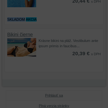
20,44 €
zážitku
z
s DPH
z
prehliadania,
prehliadania
ukladať
a
niektoré
SKLADOM
AKCIA
zabezpečenia.
z
vašich
preferencií
Bikini čierne
bez
Krásne bikini na pláž. Vestibulum ante
toho,
ipsum primis in faucibus...
aby
20,39 €
ste
s DPH
mali
používateľský
účet
alebo
bez
prihlásenia,
používať
Prihlásiť sa
skripty
a/alebo
Plná verzia stránky
zdroje