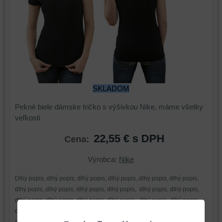
SKLADOM
Pekné biele dámske tričko s výšivkou Nike, máme všetky
veľkosti
22,55 €
s DPH
Cena:
Výrobca:
Nike
Dlhý popis, dlhý popis, dlhý popis, dlhý popis, dlhý popis, dlhý popis,
dlhý popis, dlhý popis, dlhý popis, dlhý popis, dlhý popis, dlhý popis,
dlhý popis, dlhý popis, dlhý popis, dlhý popis, dlhý popis, dlhý popis,
dlhý popis, dlhý popis, dlhý popis, dlhý popis, dlhý popis, dlhý popis,