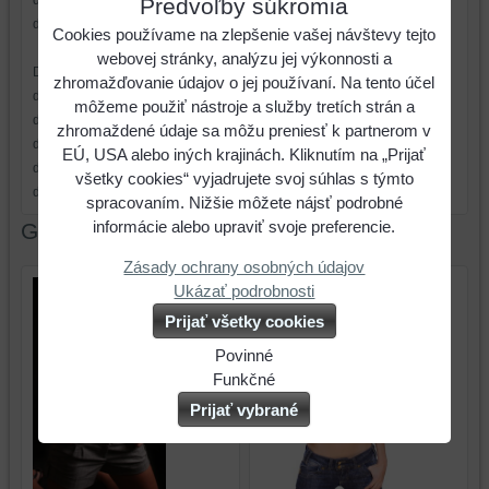
dlhý popis, dlhý popis, dlhý popis, dlhý popis, dlhý popis, dlhý popis,
Predvoľby súkromia
dlhý popis,
Cookies používame na zlepšenie vašej návštevy tejto
webovej stránky, analýzu jej výkonnosti a
Dlhý popis, dlhý popis, dlhý popis, dlhý popis, dlhý popis, dlhý popis,
zhromažďovanie údajov o jej používaní. Na tento účel
dlhý popis, dlhý popis, dlhý popis, dlhý popis, dlhý popis, dlhý popis,
môžeme použiť nástroje a služby tretích strán a
dlhý popis, dlhý popis, dlhý popis, dlhý popis, dlhý popis, dlhý popis,
zhromaždené údaje sa môžu preniesť k partnerom v
dlhý popis, dlhý popis, dlhý popis, dlhý popis, dlhý popis, dlhý popis,
EÚ, USA alebo iných krajinách. Kliknutím na „Prijať
dlhý popis, dlhý popis, dlhý popis, dlhý popis, dlhý popis, dlhý popis,
všetky cookies“ vyjadrujete svoj súhlas s týmto
dlhý popis,
spracovaním. Nižšie môžete nájsť podrobné
informácie alebo upraviť svoje preferencie.
Galéria
Zásady ochrany osobných údajov
Ukázať podrobnosti
Prijať všetky cookies
Povinné
Naša
Funkčné
webová
Môžeme
Prijať vybrané
stránka
ukladať
ukladá
údaje
údaje
na