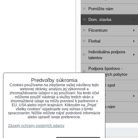
Pomôžte nám
Dom, stavba
Fitcentrum
Florbal
Individuálna podpora
talentov
Podpora športovo -
rekondičných pobytov
Predvoľby súkromia
Cookies používame na zlepšenie vašej návštevy tejto
Reklamný spot
webovej stránky, analýzu jej výkonnosti a
zhromažďovanie údajov o jej používaní. Na tento účel
Kto sme?
môžeme použiť nástroje a služby tretích strán a
zhromaždené údaje sa môžu preniesť k partnerom v
EÚ, USA alebo iných krajinách. Kliknutím na „Prijať
Pomáhajú nám
všetky cookies“ vyjadrujete svoj súhlas s týmto
spracovaním. Nižšie môžete nájsť podrobné informácie
alebo upraviť svoje preferencie.
Kontakt
Zásady ochrany osobných údajov