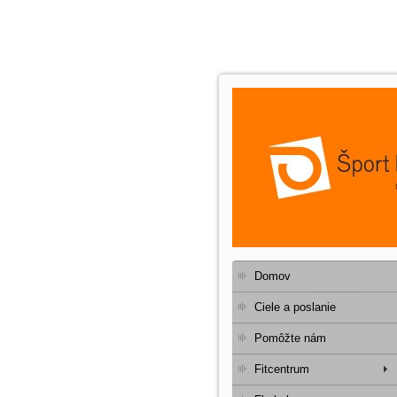
Domov
Ciele a poslanie
Pomôžte nám
Fitcentrum