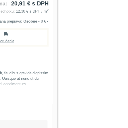
20,91 €
s DPH
na:
2
jednotku:
12,30 €
s DPH
/ m
Osobne
•
0 €
•
oručenia
bh, faucibus gravida dignissim
s. Quisque at nunc ut dui
vel condimentum.