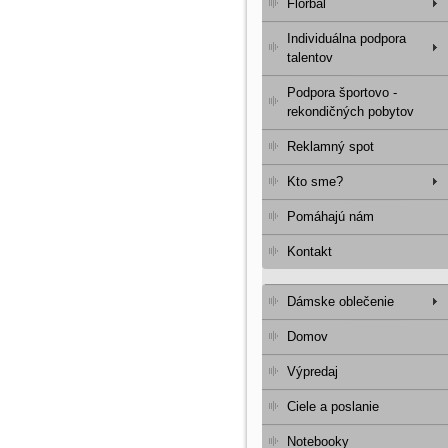
Florbal
Individuálna podpora
talentov
Podpora športovo -
rekondičných pobytov
Reklamný spot
Kto sme?
Pomáhajú nám
Kontakt
Dámske oblečenie
Domov
Výpredaj
Ciele a poslanie
Notebooky